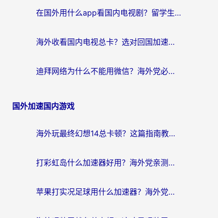
在国外用什么app看国内电视剧？留学生亲测有效的回国加速方案
海外收看国内电视总卡？选对回国加速器，让你流畅追《狂飙》《长相思》
迪拜网络为什么不能用微信？海外党必看的回国加速解决方案
国外加速国内游戏
海外玩最终幻想14总卡顿？这篇指南教你选对加速器（附非洲美国玩家实测）
打彩虹岛什么加速器好用？海外党亲测的国服游戏加速终极指南
苹果打实况足球用什么加速器？海外党亲测有效的国服游戏加速指南