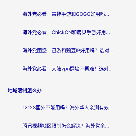
海外党必看：雷神手游和GOGO好用吗？3步选对回国加速器，无缝刷剧玩原神
海外党必看：ChickCN和扇贝手游好用吗？3步选对回国加速器无缝刷国内资源
海外党困惑：迅游和豌豆IP好用吗？选对回国加速器，刷剧游戏再也不卡
海外党必看：大陆vpn翻墙不再难！选对加速器，无缝刷国内资源
地域限制怎么办
12123国外不能用吗？海外华人亲测有效的回国加速方案来了
腾讯视频地区限制怎么解决？海外党亲测有效的回国加速器选择指南