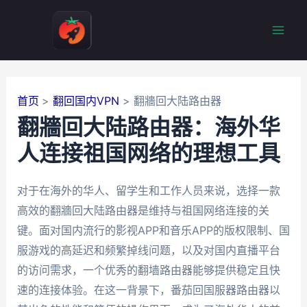
跳
至
Mai
内
容
Men
首页
翻回国内VPN
翻牆回大陆路由器
翻牆回大陆路由器：海外华
人连接祖国网络的理想工具
对于在海外的华人、留学生和工作人员来说，选择一款
高效的翻牆回大陆路由器是维持与祖国网络连接的关
键。面对国内流行的影视APP和音乐APP的版权限制、国
服游戏的高延迟和频繁掉线问题，以及对国内直播平台
的访问需求，一个优秀的翻墙路由器能够提供稳定且快
速的连接体验。在这一背景下，番茄回国服器路由器以