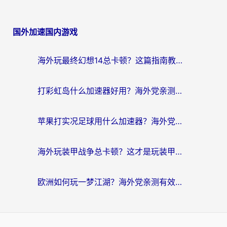
国外加速国内游戏
海外玩最终幻想14总卡顿？这篇指南教你选对加速器（附非洲美国玩家实测）
打彩虹岛什么加速器好用？海外党亲测的国服游戏加速终极指南
苹果打实况足球用什么加速器？海外党亲测有效的国服游戏加速指南
海外玩装甲战争总卡顿？这才是玩装甲战争最好的加速器（附马来西亚玩重装上阵攻略）
欧洲如何玩一梦江湖？海外党亲测有效的国服游戏加速指南