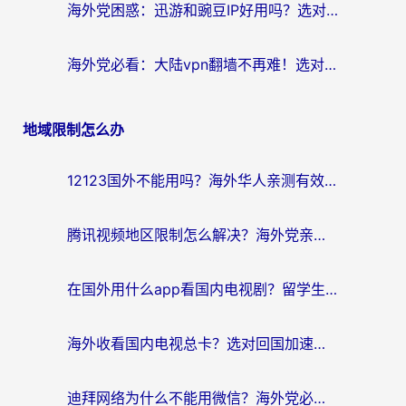
海外党困惑：迅游和豌豆IP好用吗？选对回国加速器，刷剧游戏再也不卡
海外党必看：大陆vpn翻墙不再难！选对加速器，无缝刷国内资源
地域限制怎么办
12123国外不能用吗？海外华人亲测有效的回国加速方案来了
腾讯视频地区限制怎么解决？海外党亲测有效的回国加速器选择指南
在国外用什么app看国内电视剧？留学生亲测有效的回国加速方案
海外收看国内电视总卡？选对回国加速器，让你流畅追《狂飙》《长相思》
迪拜网络为什么不能用微信？海外党必看的回国加速解决方案