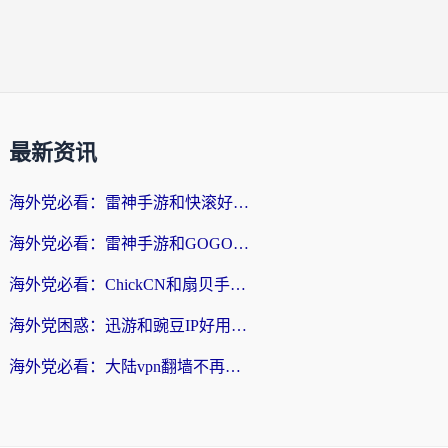
最新资讯
海外党必看：雷神手游和快滚好用吗？3步选对回国加速器无缝刷国内资源
海外党必看：雷神手游和GOGO好用吗？3步选对回国加速器，无缝刷剧玩原神
海外党必看：ChickCN和扇贝手游好用吗？3步选对回国加速器无缝刷国内资源
海外党困惑：迅游和豌豆IP好用吗？选对回国加速器，刷剧游戏再也不卡
海外党必看：大陆vpn翻墙不再难！选对加速器，无缝刷国内资源