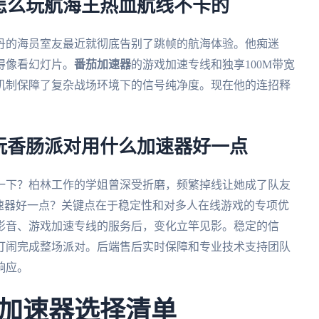
怎么玩航海王热血航线不卡的
丹的海员室友最近就彻底告别了跳帧的航海体验。他痴迷
得像看幻灯片。
番茄加速器
的游戏加速专线和独享100M带宽
机制保障了复杂战场环境下的信号纯净度。现在他的连招释
。
玩香肠派对用什么加速器好一点
一下？柏林工作的学姐曾深受折磨，频繁掉线让她成了队友
速器好一点？关键点在于稳定性和对多人在线游戏的专项优
影音、游戏加速专线的服务后，变化立竿见影。稳定的信
打闹完成整场派对。后端售后实时保障和专业技术支持团队
响应。
加速器选择清单