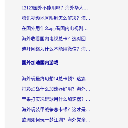
12123国外不能用吗？海外华人亲测有效的回国加速方案来了
腾讯视频地区限制怎么解决？海外党亲测有效的回国加速器选择指南
在国外用什么app看国内电视剧？留学生亲测有效的回国加速方案
海外收看国内电视总卡？选对回国加速器，让你流畅追《狂飙》《长相思》
迪拜网络为什么不能用微信？海外党必看的回国加速解决方案
国外加速国内游戏
海外玩最终幻想14总卡顿？这篇指南教你选对加速器（附非洲美国玩家实测）
打彩虹岛什么加速器好用？海外党亲测的国服游戏加速终极指南
苹果打实况足球用什么加速器？海外党亲测有效的国服游戏加速指南
海外玩装甲战争总卡顿？这才是玩装甲战争最好的加速器（附马来西亚玩重装上阵攻略）
欧洲如何玩一梦江湖？海外党亲测有效的国服游戏加速指南