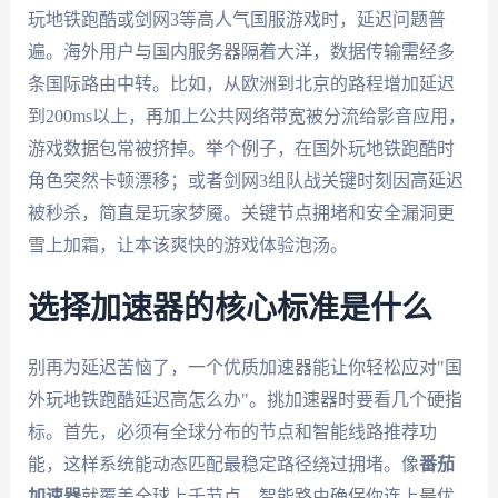
玩地铁跑酷或剑网3等高人气国服游戏时，延迟问题普
遍。海外用户与国内服务器隔着大洋，数据传输需经多
条国际路由中转。比如，从欧洲到北京的路程增加延迟
到200ms以上，再加上公共网络带宽被分流给影音应用，
游戏数据包常被挤掉。举个例子，在国外玩地铁跑酷时
角色突然卡顿漂移；或者剑网3组队战关键时刻因高延迟
被秒杀，简直是玩家梦魇。关键节点拥堵和安全漏洞更
雪上加霜，让本该爽快的游戏体验泡汤。
选择加速器的核心标准是什么
别再为延迟苦恼了，一个优质加速器能让你轻松应对"国
外玩地铁跑酷延迟高怎么办"。挑加速器时要看几个硬指
标。首先，必须有全球分布的节点和智能线路推荐功
能，这样系统能动态匹配最稳定路径绕过拥堵。像
番茄
加速器
就覆盖全球上千节点，智能路由确保你连上最优