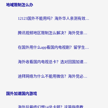
地域限制怎么办
12123国外不能用吗？海外华人亲测有效的回国加速方案来了
腾讯视频地区限制怎么解决？海外党亲测有效的回国加速器选择指南
在国外用什么app看国内电视剧？留学生亲测有效的回国加速方案
海外收看国内电视总卡？选对回国加速器，让你流畅追《狂飙》《长相思》
迪拜网络为什么不能用微信？海外党必看的回国加速解决方案
国外加速国内游戏
海外玩最终幻想14总卡顿？这篇指南教你选对加速器（附非洲美国玩家实测）