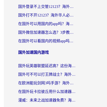
国外登录不上交管12123？海外党选对回国加速器，无缝访问国内资源不发愁
国外打不开12123？海外华人必看：选对回国加速器，无缝访问国内资源
在国外可以用国内的app吗？海外党亲测有效的回国加速方案
国外微信加速器怎么选？3步教你无缝访问国内资源（附避坑指南）
在国外可以看国内的视频app吗知乎？海外党亲测有效的追剧解决方案
国外加速国内游戏
国外玩英雄联盟延迟高？这份海外畅玩国服游戏的加速器终极指南帮你搞定
国外可不可以打王牌战士？海外党国服游戏加速终极指南（附3款热门游戏实测）
在欧洲能玩剑网3吗手游？海外党国服畅玩终极攻略（附三大热门游戏解决方案）
在国外玩卡拉彼丘用什么加速器好一点？海外党亲测有效的国服游戏加速指南
漫威：未来之战加速器免费？海外玩家国服畅玩终极指南（附一梦江湖弈剑行解决方案）