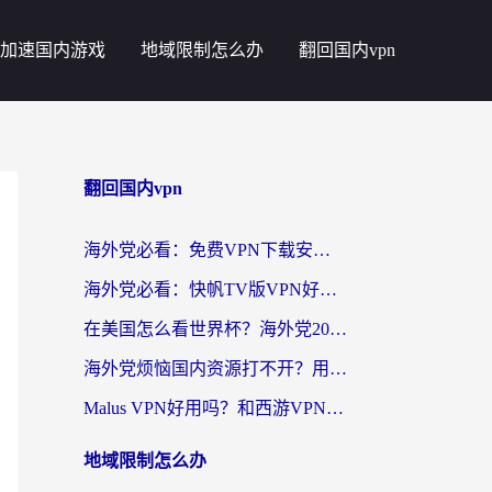
加速国内游戏
地域限制怎么办
翻回国内vpn
翻回国内vpn
海外党必看：免费VPN下载安卓+3步选对国外到国内加速器，无缝刷国内资源
海外党必看：快帆TV版VPN好用吗？和斧牛手游VPN对比哪个回国效果更好？附电脑翻墙回国实用技巧
在美国怎么看世界杯？海外党2026最新回国加速器指南：从影音到游戏全搞定
海外党烦恼国内资源打不开？用VPN上海节点+这几点，轻松搞定回国加速！
Malus VPN好用吗？和西游VPN对比哪个回国效果更好？海外党亲测后的真实选择
地域限制怎么办