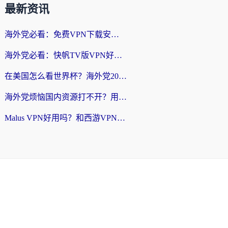
最新资讯
海外党必看：免费VPN下载安卓+3步选对国外到国内加速器，无缝刷国内资源
海外党必看：快帆TV版VPN好用吗？和斧牛手游VPN对比哪个回国效果更好？附电脑翻墙回国实用技巧
在美国怎么看世界杯？海外党2026最新回国加速器指南：从影音到游戏全搞定
海外党烦恼国内资源打不开？用VPN上海节点+这几点，轻松搞定回国加速！
Malus VPN好用吗？和西游VPN对比哪个回国效果更好？海外党亲测后的真实选择