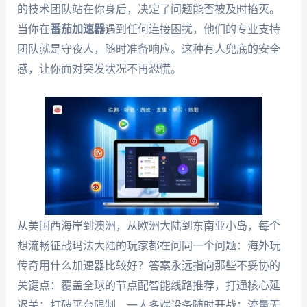
的技术团队站在你身后，决定了问题能否被及时掐灭。
当你在
番茄加速器
遇到任何连接困扰，他们的专业支持
团队就是守夜人，随时准备响应。这种有人兜底的安全
感，让你面对突发状况不再恐慌。
从美国西海岸到澳洲，从欧洲大陆到东南亚小岛，每个
想流畅征战玛法大陆的玩家都在问同一个问题：海外玩
传奇用什么加速器比较好？答案永远指向那些不妥协的
关键点：覆盖全球的节点配智能线路推荐，打通核心延
迟关；打破平台限制，一人多端设备随时开战；流量无