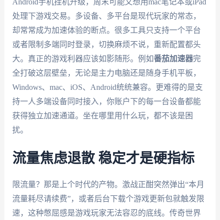
Android手机挂机升级，周末可能又想用mac笔记本或iPad
处理下游戏交易。多设备、多平台是现代玩家的常态，
却常常成为加速体验的断点。很多工具只支持一个平台
或者限制多端同时登录，切换麻烦不说，重新配置都头
大。真正的游戏利器应该如影随形。例如
番茄加速器
完
全打破这层壁垒，无论是主力电脑还是随身手机平板，
Windows、mac、iOS、Android统统兼容。更难得的是支
持一人多端设备同时接入，你账户下的每一台设备都能
获得独立加速通道。坐在哪里用什么玩，都不该是困
扰。
流量焦虑退散 稳定才是硬指标
限流量？那是上个时代的产物。激战正酣突然弹出“本月
流量耗尽请续费”，或者后台下载个游戏更新包就触发限
速，这种憋屈感是游戏玩家无法容忍的底线。传奇世界