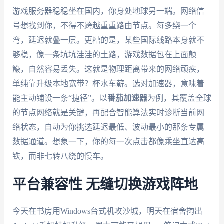
游戏服务器稳稳坐在国内，你身处地球另一端。网络信
号想找到你，不得不跨越重重路由节点。每多绕一个
弯，延迟就叠一层。更糟的是，某些国际线路本身就不
够稳，像一条坑坑洼洼的土路，游戏数据包在上面颠
簸，自然容易丢失。这就是物理距离带来的网络顽疾，
单纯靠升级本地宽带？杯水车薪。选对加速器，意味着
能主动铺设一条“捷径”。以
番茄加速器
为例，其覆盖全球
的节点网络就是关键，再配合智能算法实时诊断当前网
络状态，自动为你挑选延迟最低、波动最小的那条专属
数据通道。想象一下，你的每一次点击都像乘坐直达高
铁，而非七转八绕的慢车。
平台兼容性 无缝切换游戏阵地
今天在书房用Windows台式机攻沙城，明天在宿舍掏出