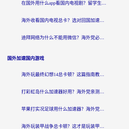
在国外用什么app看国内电视剧？留学生亲测有效的回国加速方案
海外收看国内电视总卡？选对回国加速器，让你流畅追《狂飙》《长相思》
迪拜网络为什么不能用微信？海外党必看的回国加速解决方案
国外加速国内游戏
海外玩最终幻想14总卡顿？这篇指南教你选对加速器（附非洲美国玩家实测）
打彩虹岛什么加速器好用？海外党亲测的国服游戏加速终极指南
苹果打实况足球用什么加速器？海外党亲测有效的国服游戏加速指南
海外玩装甲战争总卡顿？这才是玩装甲战争最好的加速器（附马来西亚玩重装上阵攻略）