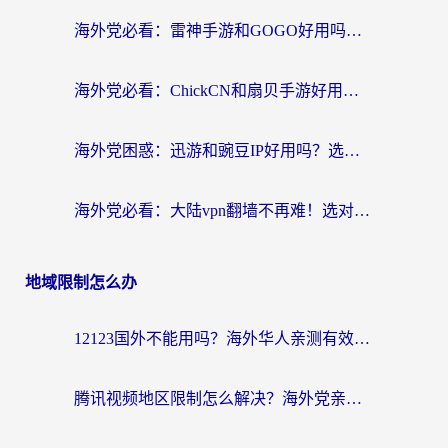
海外党必看：雷神手游和GOGO好用吗？3步选对回国加速器，无缝刷剧玩原神
海外党必看：ChickCN和扇贝手游好用吗？3步选对回国加速器无缝刷国内资源
海外党困惑：迅游和豌豆IP好用吗？选对回国加速器，刷剧游戏再也不卡
海外党必看：大陆vpn翻墙不再难！选对加速器，无缝刷国内资源
地域限制怎么办
12123国外不能用吗？海外华人亲测有效的回国加速方案来了
腾讯视频地区限制怎么解决？海外党亲测有效的回国加速器选择指南