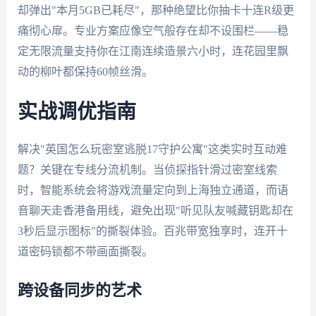
却弹出"本月5GB已耗尽"，那种绝望比你抽卡十连R级更
痛彻心扉。专业方案应像空气般存在却不设围栏——稳
定无限流量支持你在江南连续造景六小时，连花园里飘
动的柳叶都保持60帧丝滑。
实战调优指南
解决"英国怎么玩密室逃脱17守护公寓"这类实时互动难
题？关键在专线分流机制。当侦探指针滑过密室线索
时，智能系统会将游戏流量定向到上海独立通道，而语
音聊天走香港备用线，避免出现"听见队友喊藏钥匙却在
3秒后显示图标"的撕裂体验。百兆带宽独享时，连开十
道密码锁都不带画面撕裂。
跨设备同步的艺术