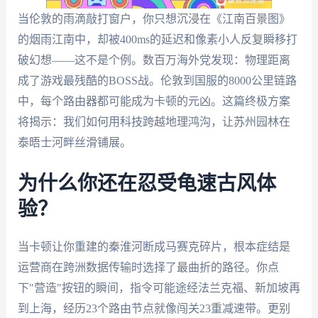
当伦敦的雨滴敲打窗户，你只想沉浸在《江南百景图》
的烟雨江南中，却被400ms的延迟和像素小人反复瞬移打
破幻想——这不是个例。数百万海外党发现：物理距离
成了游戏最残酷的BOSS战。伦敦到国服的8000公里链路
中，每个路由器都可能成为卡顿的元凶。这篇终极方案
将揭示：我们如何用科技跨越地理鸿沟，让苏州园林在
泰晤士河畔丝滑铺展。
为什么你还在忍受龟速古风体
验？
当卡顿让你重建的秦淮河断成马赛克碎片，根本症结是
运营商在跨洲数据传输时选择了最曲折的路径。你点
下"营造"按钮的瞬间，指令可能途经法兰克福、新加坡再
到上海，经历23个路由节点就像闯关23重减速带。更别