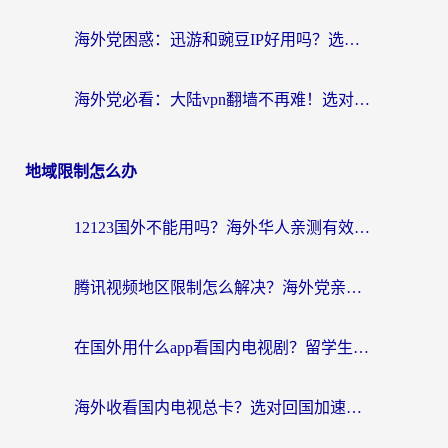
海外党困惑：迅游和豌豆IP好用吗？选对回国加速器，刷剧游戏再也不卡
海外党必看：大陆vpn翻墙不再难！选对加速器，无缝刷国内资源
地域限制怎么办
12123国外不能用吗？海外华人亲测有效的回国加速方案来了
腾讯视频地区限制怎么解决？海外党亲测有效的回国加速器选择指南
在国外用什么app看国内电视剧？留学生亲测有效的回国加速方案
海外收看国内电视总卡？选对回国加速器，让你流畅追《狂飙》《长相思》