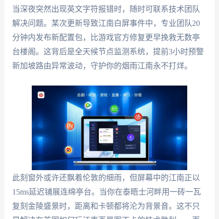
当深夜突然出现英文字符报错时，随时可联系技术团队
解决问题。某次更新导致江南白屏事件中，专业团队20
分钟内发布新配置包，比游戏官方修复更早挽救无数亭
台楼阁。这背后是全天候节点监测系统，提前3小时预警
新加坡路由异常波动，守护你的烟雨江南永不打烊。
此刻窗外或许还飘着伦敦的细雨，但屏幕中的江南正以
15ms延迟铺展连绵亭台。当你在泰晤士河畔用一砖一瓦
复刻金陵盛景时，距离和卡顿都将沦为背景音。这不只