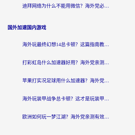
迪拜网络为什么不能用微信？海外党必看的回国加速解决方案
国外加速国内游戏
海外玩最终幻想14总卡顿？这篇指南教你选对加速器（附非洲美国玩家实测）
打彩虹岛什么加速器好用？海外党亲测的国服游戏加速终极指南
苹果打实况足球用什么加速器？海外党亲测有效的国服游戏加速指南
海外玩装甲战争总卡顿？这才是玩装甲战争最好的加速器（附马来西亚玩重装上阵攻略）
欧洲如何玩一梦江湖？海外党亲测有效的国服游戏加速指南