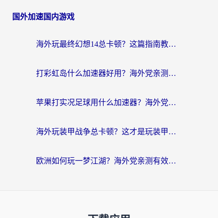
国外加速国内游戏
海外玩最终幻想14总卡顿？这篇指南教你选对加速器（附非洲美国玩家实测）
打彩虹岛什么加速器好用？海外党亲测的国服游戏加速终极指南
苹果打实况足球用什么加速器？海外党亲测有效的国服游戏加速指南
海外玩装甲战争总卡顿？这才是玩装甲战争最好的加速器（附马来西亚玩重装上阵攻略）
欧洲如何玩一梦江湖？海外党亲测有效的国服游戏加速指南