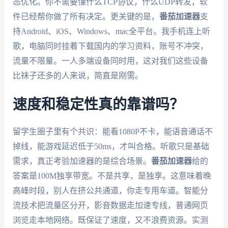
态优化。你不需要懂什么TCP协议，什么UDP转发，软
件已经帮你做了所有决定。更关键的是，
番茄加速器
支
持Android、iOS、Windows、mac全平台。我手机连上听
歌，电脑同时挂着下载国内的学习资料，账号不冲突，
流量不限量。一人多端设备同时用，这对我们这些设备
比袜子还多的人来说，简直是刚需。
速度和稳定性真的靠谱吗？
留学生圈子里有个共识：能看1080P不卡，能语音通话不
掉线，能游戏延迟低于50ms，才叫合格。听歌只是基础
需求，真正考验加速器的是综合场景。
番茄加速器
给的
答案是100M独享带宽。不是共享，是独享。这意味着晚
高峰时段，别人在挤公共通道，你走专用车道。智能分
流技术把流量区分开，影音数据走加速专线，普通网页
浏览走本地网络。既保证了速度，又不浪费资源。实测