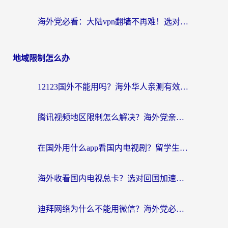
海外党必看：大陆vpn翻墙不再难！选对加速器，无缝刷国内资源
地域限制怎么办
12123国外不能用吗？海外华人亲测有效的回国加速方案来了
腾讯视频地区限制怎么解决？海外党亲测有效的回国加速器选择指南
在国外用什么app看国内电视剧？留学生亲测有效的回国加速方案
海外收看国内电视总卡？选对回国加速器，让你流畅追《狂飙》《长相思》
迪拜网络为什么不能用微信？海外党必看的回国加速解决方案