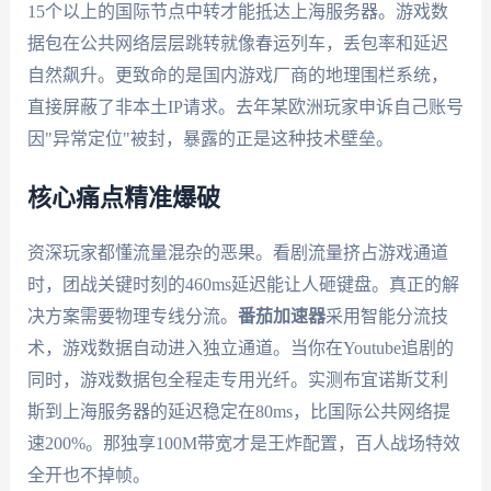
15个以上的国际节点中转才能抵达上海服务器。游戏数
据包在公共网络层层跳转就像春运列车，丢包率和延迟
自然飙升。更致命的是国内游戏厂商的地理围栏系统，
直接屏蔽了非本土IP请求。去年某欧洲玩家申诉自己账号
因"异常定位"被封，暴露的正是这种技术壁垒。
核心痛点精准爆破
资深玩家都懂流量混杂的恶果。看剧流量挤占游戏通道
时，团战关键时刻的460ms延迟能让人砸键盘。真正的解
决方案需要物理专线分流。
番茄加速器
采用智能分流技
术，游戏数据自动进入独立通道。当你在Youtube追剧的
同时，游戏数据包全程走专用光纤。实测布宜诺斯艾利
斯到上海服务器的延迟稳定在80ms，比国际公共网络提
速200%。那独享100M带宽才是王炸配置，百人战场特效
全开也不掉帧。