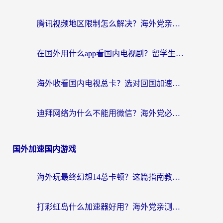
腾讯视频地区限制怎么解决？海外党亲测有效的回国加速器选择指南
在国外用什么app看国内电视剧？留学生亲测有效的回国加速方案
海外收看国内电视总卡？选对回国加速器，让你流畅追《狂飙》《长相思》
迪拜网络为什么不能用微信？海外党必看的回国加速解决方案
国外加速国内游戏
海外玩最终幻想14总卡顿？这篇指南教你选对加速器（附非洲美国玩家实测）
打彩虹岛什么加速器好用？海外党亲测的国服游戏加速终极指南