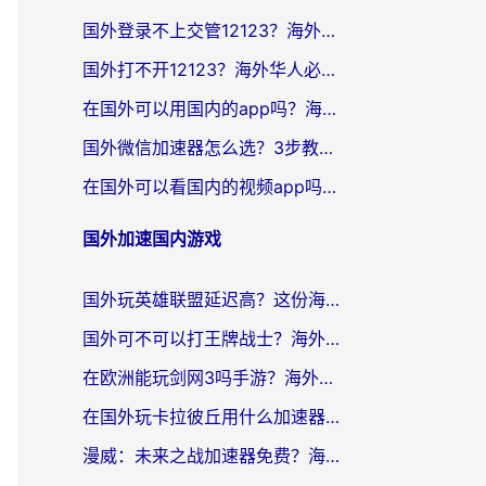
国外登录不上交管12123？海外党选对回国加速器，无缝访问国内资源不发愁
国外打不开12123？海外华人必看：选对回国加速器，无缝访问国内资源
在国外可以用国内的app吗？海外党亲测有效的回国加速方案
国外微信加速器怎么选？3步教你无缝访问国内资源（附避坑指南）
在国外可以看国内的视频app吗知乎？海外党亲测有效的追剧解决方案
国外加速国内游戏
国外玩英雄联盟延迟高？这份海外畅玩国服游戏的加速器终极指南帮你搞定
国外可不可以打王牌战士？海外党国服游戏加速终极指南（附3款热门游戏实测）
在欧洲能玩剑网3吗手游？海外党国服畅玩终极攻略（附三大热门游戏解决方案）
在国外玩卡拉彼丘用什么加速器好一点？海外党亲测有效的国服游戏加速指南
漫威：未来之战加速器免费？海外玩家国服畅玩终极指南（附一梦江湖弈剑行解决方案）