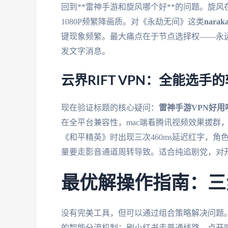
回到**雷神手游和旋风哪个好**的问题。旋风
1080P频繁降画质。对《永劫无间》这类
naraka
键现象频繁。最大痛点在于节点选择权——永远自
发文字消息。
云界RIFT VPN：全能选手
现在验证标题的核心疑问：
雷神手游VPN好用
在全平台兼容性，mac端看腾讯视频效果拔群
《和平精英》时出现三次460ms延迟红字，
量要走影音通道周转导致。适合纯追剧党，对
最优解操作指南：三
没有完美工具，但可以通过组合策略解决问题
的智能分流机制：刷小红书走普通线路，点开