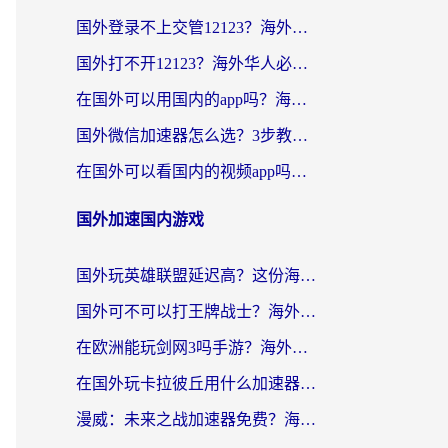
国外登录不上交管12123？海外党选对回国加速器，无缝访问国内资源不发愁
国外打不开12123？海外华人必看：选对回国加速器，无缝访问国内资源
在国外可以用国内的app吗？海外党亲测有效的回国加速方案
国外微信加速器怎么选？3步教你无缝访问国内资源（附避坑指南）
在国外可以看国内的视频app吗知乎？海外党亲测有效的追剧解决方案
国外加速国内游戏
国外玩英雄联盟延迟高？这份海外畅玩国服游戏的加速器终极指南帮你搞定
国外可不可以打王牌战士？海外党国服游戏加速终极指南（附3款热门游戏实测）
在欧洲能玩剑网3吗手游？海外党国服畅玩终极攻略（附三大热门游戏解决方案）
在国外玩卡拉彼丘用什么加速器好一点？海外党亲测有效的国服游戏加速指南
漫威：未来之战加速器免费？海外玩家国服畅玩终极指南（附一梦江湖弈剑行解决方案）