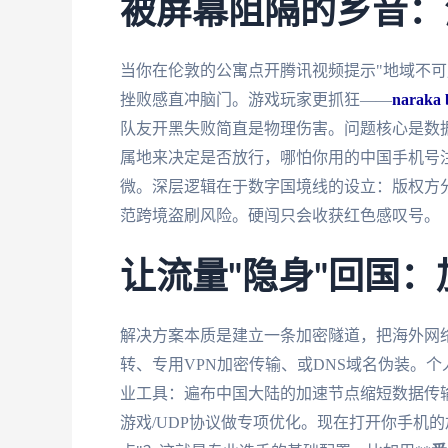
被屏幕阻隔的乡音：
当你在伦敦的公寓点开腾讯视频提示"地域不可
挫败感直冲脑门。游戏玩家更抓狂——
naraka 
队友开黑失败简直是物理伤害。问题核心是数据
属地来决定是否放行，哪怕你用的中国手机号
微。深层逻辑在于数字国境线的设立：版权方
范跨境盗刷风险。硬闯只会收获红色感叹号。
让流量"隐身"回国
解决方案本质是建立一条加密隧道，把海外网
转、专用VPN加密传输、或DNS域名伪装。
业工具：遍布中国大陆的加速节点缩短数据传
游戏/UDP协议做专项优化。现在打开你手机的