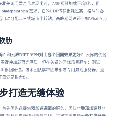
在北美访问爱奇艺表现尚可，720P视频加载平均3秒，但
 bladepoint vpn
需求，它的UDP传输损耗过高，格斗时吞
动分配二三线城市中转站，高峰期网速还不如WhatsApp
的软肋
吗？和云界RIFT VPN对比哪个回国效果更好？
云界的优势
，零缓冲加载蓝光画质。但在关键的游戏场景翻车：测试
角色瞬移回原位。技术团队解释因未部署专用游戏服务器，流
开黑党是致命伤。
步打造无缝体验
。首先优先选提供
双加速通道
的服务，类似**
番茄加速器
**
咪咕视频时自动切到影音专线。其次锁定支持
设备并发登录