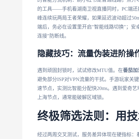
的工具——手机看湖南卫视直播同时，PC端
峰连续玩两局王者荣耀，如果延迟波动超过50ms
端后，务必在设置里开启"智能线路切换"；安卓
连接"防断线。
隐藏技巧：流量伪装进阶操
遇到顽固封锁时，试试修改MTU值。在
番茄加
避免部分ISP对VPN流量的干扰。手游玩家关
速节点，实测比智能分配快20ms。遇到爱奇
上海节点，通常能破解区域锁。
终极筛选法则：用技
经过两周交叉测试，服务差异体现在硬指标：