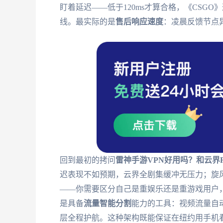
盯着延迟——低于120ms才算合格，《CSGO》
线。最实际的是
售后响应速度
：凌晨反馈节点
回到最初的拷问
雷神手游VPN好用吗？和云界R
迟表现不如预期，云界全剧集缓冲无压力；旋
——你需要区分自己是重娱乐还是重游戏用户
是具备
流量智能分割
能力的工具：视频流量自动
层全程护航。这种架构既能保证在纽约用手机