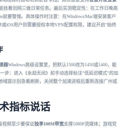
还能挂着剑网三做日常任务。最后实测稳定性：在工作日晚高
就要警惕。具体操作时注意：在Windows/Mac端安装客户
或iOS用户则需要授权本地VPN配置权限，建议开启"始终
作
速器
Windows高级设置里，把默认1500改为1450或1400，能
键一步：进入《永劫无间》前手动选择标注"低延迟模式"的加
艺地域提示别急着刷新，关闭整个加速进程后重新连接广州或
术指标说话
看视频至少要保证
独享100M带宽
支撑1080P流媒体；游戏党