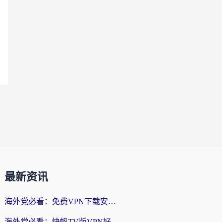
最新资讯
海外党必看：免费VPN下载安卓+3步选对国外到国内加速器，无缝刷国内资源
海外党必看：快帆TV版VPN好用吗？和斧牛手游VPN对比哪个回国效果更好？附电脑翻墙回国实用技巧