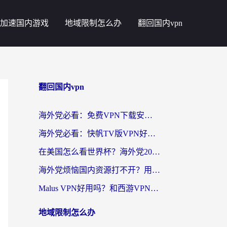
加速国内游戏
地域限制怎么办
翻回国内vpn
翻回国内vpn
海外党必看：免费VPN下载安卓+3步选对国外到国内加速器，无缝刷国内资源
海外党必看：快帆TV版VPN好用吗？和斧牛手游VPN对比哪个回国效果更好？附电脑翻墙回国实用技巧
在美国怎么看世界杯？海外党2026最新回国加速器指南：从影音到游戏全搞定
海外党烦恼国内资源打不开？用VPN上海节点+这几点，轻松搞定回国加速！
Malus VPN好用吗？和西游VPN对比哪个回国效果更好？海外党亲测后的真实选择
地域限制怎么办