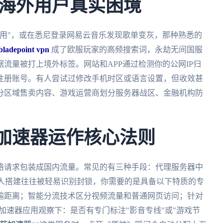
海外用户真实困境
用"，或在悉尼登录网易云音乐发现歌单变灰，那种熟悉的
bladepoint vpn
成了欧服玩家的高频搜索词，永劫无间国服
流量被打上境外标签。网站和APP通过检测你的公网IP归
注册账号。有人尝试过修改手机时区或语言设置，但收效甚
分区域售卖内容、游戏运营商划分服务器战区、金融机构防
：加速器运作核心法则
络请求包装成国内流量。常见的有三种手段：代理服务器中
个人搭建往往被轻易识别封锁，你需要的是具备以下特质的专
输距离；智能分流技术区分视频流量和普通网页访问；针对
加速器应用观察下：是否有专门标注"影音专线"或"游戏节