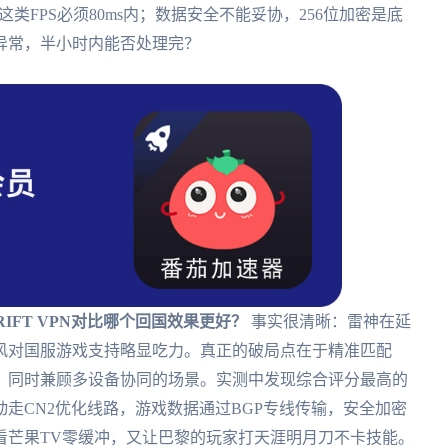
这类FPS必须80ms内；数据安全不能妥协，256位加密是底
异常，半小时内能否处理完？
IFT VPN对比哪个回国效果更好？
事实很清晰：雷神在延
风对国服游戏支持略显吃力。真正的破局点在于精准匹配
，同时兼顾多设备协同的场景。实测中发现综合评分最高的
走CN2优化线路，游戏数据通过BGP专线传输，安全加密
看芒果TV零缓冲，又让巴黎的玩家打天涯明月刀不卡技能。