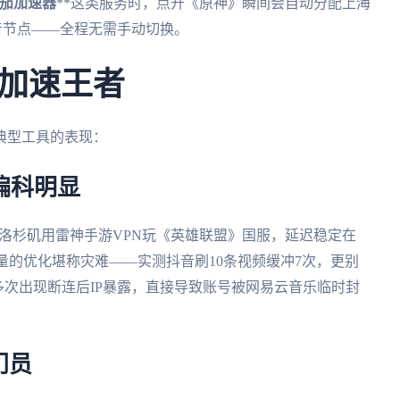
茄加速器
**这类服务时，点开《原神》瞬间会自动分配上海
音节点——全程无需手动切换。
加速王者
典型工具的表现：
偏科明显
洛杉矶用雷神手游VPN玩《英雄联盟》国服，延迟稳定在
量的优化堪称灾难——实测抖音刷10条视频缓冲7次，更别
端多次出现断连后IP暴露，直接导致账号被网易云音乐临时封
门员