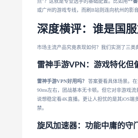
点"？这就是专业选手的基础配置。比如用**
番
或广州的游戏专线，而刷B站则连向杭州的影
深度横评：谁是国服
市场主流产品究竟表现如何？我们实测了三类
雷神手游VPN：游戏特化但
雷神手游VPN好用吗？
答案要看具体场景。在
90ms左右，团战基本无卡顿。但它对非游戏流
说想稳定看4K直播。更让人担忧的是其iOS
禁。
旋风加速器：功能中庸的守