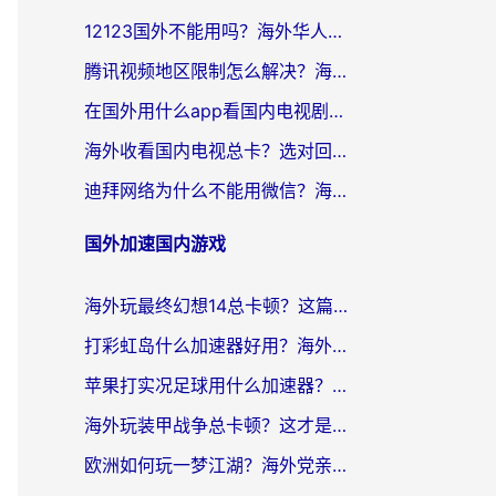
12123国外不能用吗？海外华人亲测有效的回国加速方案来了
腾讯视频地区限制怎么解决？海外党亲测有效的回国加速器选择指南
在国外用什么app看国内电视剧？留学生亲测有效的回国加速方案
海外收看国内电视总卡？选对回国加速器，让你流畅追《狂飙》《长相思》
迪拜网络为什么不能用微信？海外党必看的回国加速解决方案
国外加速国内游戏
海外玩最终幻想14总卡顿？这篇指南教你选对加速器（附非洲美国玩家实测）
打彩虹岛什么加速器好用？海外党亲测的国服游戏加速终极指南
苹果打实况足球用什么加速器？海外党亲测有效的国服游戏加速指南
海外玩装甲战争总卡顿？这才是玩装甲战争最好的加速器（附马来西亚玩重装上阵攻略）
欧洲如何玩一梦江湖？海外党亲测有效的国服游戏加速指南