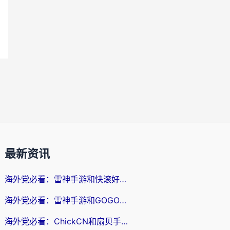
最新资讯
海外党必看：雷神手游和快滚好用吗？3步选对回国加速器无缝刷国内资源
海外党必看：雷神手游和GOGO好用吗？3步选对回国加速器，无缝刷剧玩原神
海外党必看：ChickCN和扇贝手游好用吗？3步选对回国加速器无缝刷国内资源