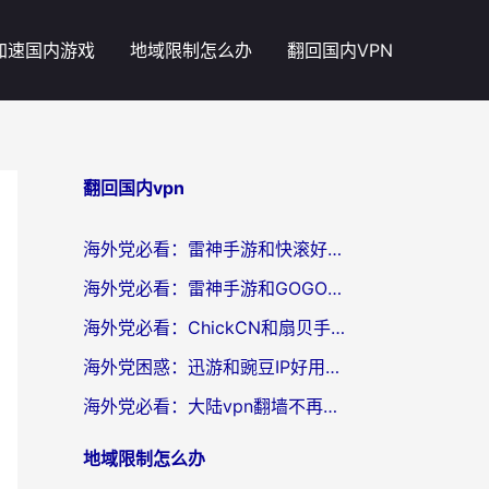
加速国内游戏
地域限制怎么办
翻回国内VPN
翻回国内vpn
海外党必看：雷神手游和快滚好用吗？3步选对回国加速器无缝刷国内资源
海外党必看：雷神手游和GOGO好用吗？3步选对回国加速器，无缝刷剧玩原神
海外党必看：ChickCN和扇贝手游好用吗？3步选对回国加速器无缝刷国内资源
海外党困惑：迅游和豌豆IP好用吗？选对回国加速器，刷剧游戏再也不卡
海外党必看：大陆vpn翻墙不再难！选对加速器，无缝刷国内资源
地域限制怎么办