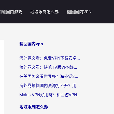
加速国内游戏
地域限制怎么办
翻回国内VPN
翻回国内vpn
海外党必看：免费VPN下载安卓+3步选对国外到国内加速器，无缝刷国内资源
海外党必看：快帆TV版VPN好用吗？和斧牛手游VPN对比哪个回国效果更好？附电脑翻墙回国实用技巧
在美国怎么看世界杯？海外党2026最新回国加速器指南：从影音到游戏全搞定
海外党烦恼国内资源打不开？用VPN上海节点+这几点，轻松搞定回国加速！
Malus VPN好用吗？和西游VPN对比哪个回国效果更好？海外党亲测后的真实选择
地域限制怎么办