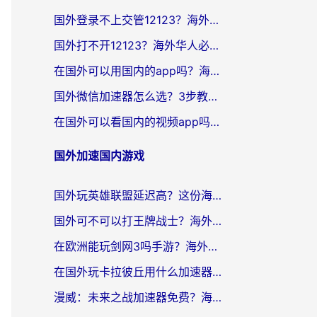
国外登录不上交管12123？海外党选对回国加速器，无缝访问国内资源不发愁
国外打不开12123？海外华人必看：选对回国加速器，无缝访问国内资源
在国外可以用国内的app吗？海外党亲测有效的回国加速方案
国外微信加速器怎么选？3步教你无缝访问国内资源（附避坑指南）
在国外可以看国内的视频app吗知乎？海外党亲测有效的追剧解决方案
国外加速国内游戏
国外玩英雄联盟延迟高？这份海外畅玩国服游戏的加速器终极指南帮你搞定
国外可不可以打王牌战士？海外党国服游戏加速终极指南（附3款热门游戏实测）
在欧洲能玩剑网3吗手游？海外党国服畅玩终极攻略（附三大热门游戏解决方案）
在国外玩卡拉彼丘用什么加速器好一点？海外党亲测有效的国服游戏加速指南
漫威：未来之战加速器免费？海外玩家国服畅玩终极指南（附一梦江湖弈剑行解决方案）