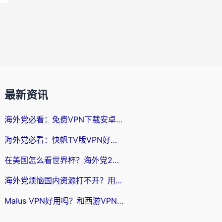
最新资讯
海外党必看：免费VPN下载安卓+3步选对国外到国内加速器，无缝刷国内资源
海外党必看：快帆TV版VPN好用吗？和斧牛手游VPN对比哪个回国效果更好？附电脑翻墙回国实用技巧
在美国怎么看世界杯？海外党2026最新回国加速器指南：从影音到游戏全搞定
海外党烦恼国内资源打不开？用VPN上海节点+这几点，轻松搞定回国加速！
Malus VPN好用吗？和西游VPN对比哪个回国效果更好？海外党亲测后的真实选择