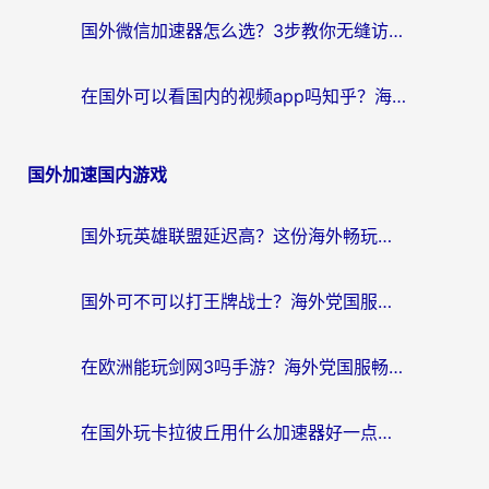
国外微信加速器怎么选？3步教你无缝访问国内资源（附避坑指南）
在国外可以看国内的视频app吗知乎？海外党亲测有效的追剧解决方案
国外加速国内游戏
国外玩英雄联盟延迟高？这份海外畅玩国服游戏的加速器终极指南帮你搞定
国外可不可以打王牌战士？海外党国服游戏加速终极指南（附3款热门游戏实测）
在欧洲能玩剑网3吗手游？海外党国服畅玩终极攻略（附三大热门游戏解决方案）
在国外玩卡拉彼丘用什么加速器好一点？海外党亲测有效的国服游戏加速指南