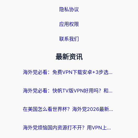
隐私协议
应用权限
联系我们
最新资讯
海外党必看：免费VPN下载安卓+3步选对国外到国内加速器，无缝刷国内资源
海外党必看：快帆TV版VPN好用吗？和斧牛手游VPN对比哪个回国效果更好？附电脑翻墙回国实用技巧
在美国怎么看世界杯？海外党2026最新回国加速器指南：从影音到游戏全搞定
海外党烦恼国内资源打不开？用VPN上海节点+这几点，轻松搞定回国加速！