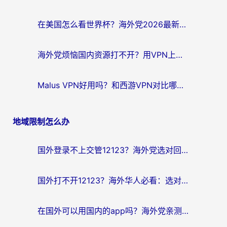
在美国怎么看世界杯？海外党2026最新回国加速器指南：从影音到游戏全搞定
海外党烦恼国内资源打不开？用VPN上海节点+这几点，轻松搞定回国加速！
Malus VPN好用吗？和西游VPN对比哪个回国效果更好？海外党亲测后的真实选择
地域限制怎么办
国外登录不上交管12123？海外党选对回国加速器，无缝访问国内资源不发愁
国外打不开12123？海外华人必看：选对回国加速器，无缝访问国内资源
在国外可以用国内的app吗？海外党亲测有效的回国加速方案