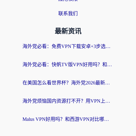
联系我们
最新资讯
海外党必看：免费VPN下载安卓+3步选对国外到国内加速器，无缝刷国内资源
海外党必看：快帆TV版VPN好用吗？和斧牛手游VPN对比哪个回国效果更好？附电脑翻墙回国实用技巧
在美国怎么看世界杯？海外党2026最新回国加速器指南：从影音到游戏全搞定
海外党烦恼国内资源打不开？用VPN上海节点+这几点，轻松搞定回国加速！
Malus VPN好用吗？和西游VPN对比哪个回国效果更好？海外党亲测后的真实选择