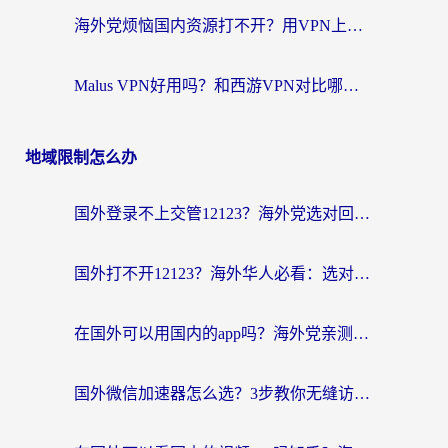
海外党烦恼国内资源打不开？用VPN上海节点+这几点，轻松搞定回国加速！
Malus VPN好用吗？和西游VPN对比哪个回国效果更好？海外党亲测后的真实选择
地域限制怎么办
国外登录不上交管12123？海外党选对回国加速器，无缝访问国内资源不发愁
国外打不开12123？海外华人必看：选对回国加速器，无缝访问国内资源
在国外可以用国内的app吗？海外党亲测有效的回国加速方案
国外微信加速器怎么选？3步教你无缝访问国内资源（附避坑指南）