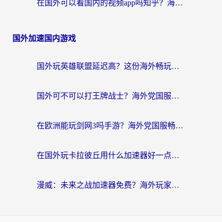
在国外可以看国内的视频app吗知乎？海外党亲测有效的追剧解决方案
国外加速国内游戏
国外玩英雄联盟延迟高？这份海外畅玩国服游戏的加速器终极指南帮你搞定
国外可不可以打王牌战士？海外党国服游戏加速终极指南（附3款热门游戏实测）
在欧洲能玩剑网3吗手游？海外党国服畅玩终极攻略（附三大热门游戏解决方案）
在国外玩卡拉彼丘用什么加速器好一点？海外党亲测有效的国服游戏加速指南
漫威：未来之战加速器免费？海外玩家国服畅玩终极指南（附一梦江湖弈剑行解决方案）