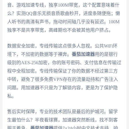
音、游戏加速专线，独享100M带宽，这个配置意味着什
么？实测QQ音乐无损音质歌曲秒开，进度条随便拖；懒
人听书的高清有声书，拖动时间轴几乎没有延迟。100M
独享不是共享带宽，高峰期也不会被其他用户挤占。
数据安全加密，专线传输这点很多人忽视。公共WiFi环
境下，不加密的数据等于裸奔。
番茄加速器
用的是银行
级别的AES-256加密，你的账号密码、支付信息在传输过
程中全程加密。专线传输保证了你的数据不经过第三方
中转，避免了很多免费VPN存在的流量劫持和广告注入
问题。用加速器不只是为了解锁内容，更是为了保护隐
私。
售后实时保障，专业的技术团队是最后的护城河。留学
生最怕什么？半夜看球赛，加速器突然断线，找不到客
服干着急。
番茄加速器
提供7×24小时中文技术支持，响