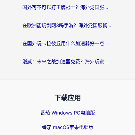
国外可不可以打王牌战士？海外党国服游戏加速终极指南（附3款热门游戏实测）
在欧洲能玩剑网3吗手游？海外党国服畅玩终极攻略（附三大热门游戏解决方案）
在国外玩卡拉彼丘用什么加速器好一点？海外党亲测有效的国服游戏加速指南
漫威：未来之战加速器免费？海外玩家国服畅玩终极指南（附一梦江湖弈剑行解决方案）
下载应用
番茄 Windows PC电脑版
番茄 macOS苹果电脑版