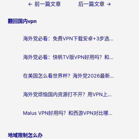
文
←
前一篇文章
后一篇文章
→
章
翻回国内vpn
导
航
海外党必看：免费VPN下载安卓+3步选对国外到国内加速器，无缝刷国内资源
海外党必看：快帆TV版VPN好用吗？和斧牛手游VPN对比哪个回国效果更好？附电脑翻墙回国实用技巧
在美国怎么看世界杯？海外党2026最新回国加速器指南：从影音到游戏全搞定
海外党烦恼国内资源打不开？用VPN上海节点+这几点，轻松搞定回国加速！
Malus VPN好用吗？和西游VPN对比哪个回国效果更好？海外党亲测后的真实选择
地域限制怎么办