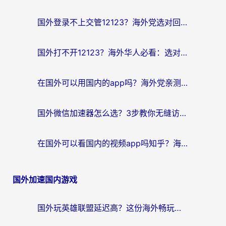
国外登录不上交管12123？海外党选对回国加速器，无缝访问国内资源不发愁
国外打不开12123？海外华人必看：选对回国加速器，无缝访问国内资源
在国外可以用国内的app吗？海外党亲测有效的回国加速方案
国外微信加速器怎么选？3步教你无缝访问国内资源（附避坑指南）
在国外可以看国内的视频app吗知乎？海外党亲测有效的追剧解决方案
国外加速国内游戏
国外玩英雄联盟延迟高？这份海外畅玩国服游戏的加速器终极指南帮你搞定