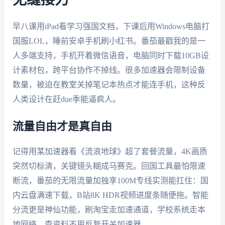
早八课用iPad看学习强国文档，下课后用Windows电脑打
国服LOL，睡前安卓手机刷小红书。番茄最戳我的是一
人多端支持，手机开着微信语音，电脑同时下载10GB设
计素材包，跨平台协作不掉线。很多加速器会限制设备
数量，被迫在教室关掉笔记本热点才能连手机，这种反
人类设计在赶due季能逼疯人。
流量自由才是真自由
记得用某加速器看《流浪地球》超了套餐流量，4K画质
突然切标清，关键镜头糊成马赛克。回国工具最怕限速
断流，番茄的无限流量加独享100M专线实测能扛住：国
内云盘满速下载，B站8K HDR视频进度条随便拖。智能
分流更是神仙功能，刷淘宝走加速通道，学校系统走本
地网络，查资料不用反复开关加速器。