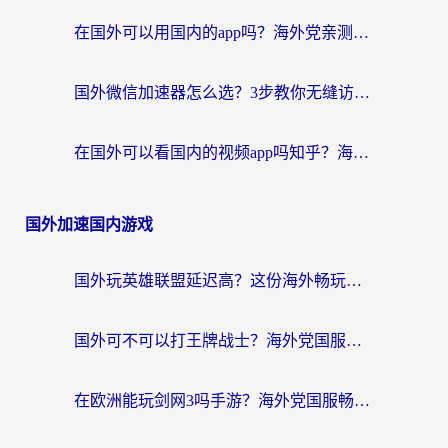
在国外可以用国内的app吗？海外党亲测有效的回国加速方案
国外微信加速器怎么选？3步教你无缝访问国内资源（附避坑指南）
在国外可以看国内的视频app吗知乎？海外党亲测有效的追剧解决方案
国外加速国内游戏
国外玩英雄联盟延迟高？这份海外畅玩国服游戏的加速器终极指南帮你搞定
国外可不可以打王牌战士？海外党国服游戏加速终极指南（附3款热门游戏实测）
在欧洲能玩剑网3吗手游？海外党国服畅玩终极攻略（附三大热门游戏解决方案）