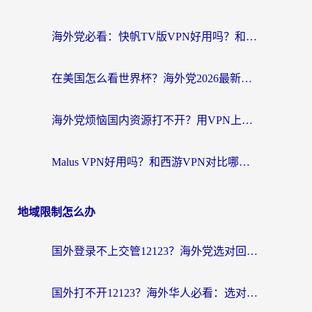
海外党必看：快帆TV版VPN好用吗？和斧牛手游VPN对比哪个回国效果更好？附电脑翻墙回国实用技巧
在美国怎么看世界杯？海外党2026最新回国加速器指南：从影音到游戏全搞定
海外党烦恼国内资源打不开？用VPN上海节点+这几点，轻松搞定回国加速！
Malus VPN好用吗？和西游VPN对比哪个回国效果更好？海外党亲测后的真实选择
地域限制怎么办
国外登录不上交管12123？海外党选对回国加速器，无缝访问国内资源不发愁
国外打不开12123？海外华人必看：选对回国加速器，无缝访问国内资源