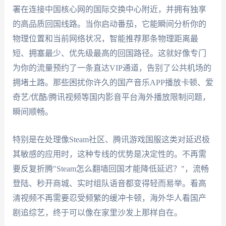
署在连接中国核心网的国际交换中心附近，并拥有独享
的高品质回国线路。当你启动番茄，它能瞬间分析你的
物理位置和当前网络状况，智能推荐那条物理距离最
短、拥塞最少、优先级最高的回国路径。这就好像专门
为你的流量预约了一条直达VIP通道，告别了公共机场的
拥堵土路。那些困扰你许久的国产音乐APP播放卡顿、爱
奇艺/优酷/腾讯视频等国内影音平台海外播放限制问题，
瞬间顺畅。
特别是在处理像Steam社区、腾讯游戏国服这类对延迟极
其敏感的应用时，这种专线的优势是决定性的。不再需
要反复折腾"Steam怎么翻墙回国才能降低延迟？"，流畅
登陆、秒开商城、实时组队语音都变得轻而易举。看高
清视频不再需要忍受频繁的缓冲卡顿，海外华人看国产
剧追综艺，终于可以像在家里沙发上那样自在。