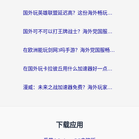
国外玩英雄联盟延迟高？这份海外畅玩国服游戏的加速器终极指南帮你搞定
国外可不可以打王牌战士？海外党国服游戏加速终极指南（附3款热门游戏实测）
在欧洲能玩剑网3吗手游？海外党国服畅玩终极攻略（附三大热门游戏解决方案）
在国外玩卡拉彼丘用什么加速器好一点？海外党亲测有效的国服游戏加速指南
漫威：未来之战加速器免费？海外玩家国服畅玩终极指南（附一梦江湖弈剑行解决方案）
下载应用