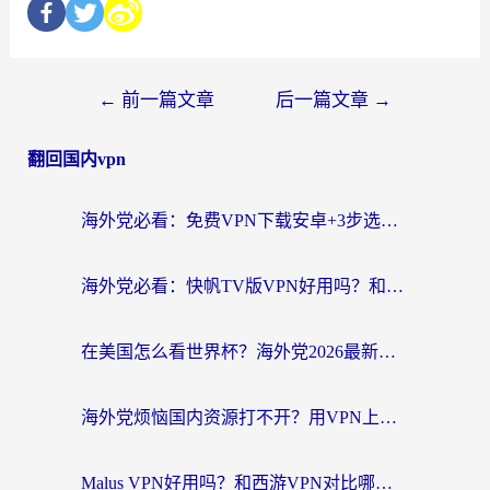
←
前一篇文章
后一篇文章
→
翻回国内vpn
海外党必看：免费VPN下载安卓+3步选对国外到国内加速器，无缝刷国内资源
海外党必看：快帆TV版VPN好用吗？和斧牛手游VPN对比哪个回国效果更好？附电脑翻墙回国实用技巧
在美国怎么看世界杯？海外党2026最新回国加速器指南：从影音到游戏全搞定
海外党烦恼国内资源打不开？用VPN上海节点+这几点，轻松搞定回国加速！
Malus VPN好用吗？和西游VPN对比哪个回国效果更好？海外党亲测后的真实选择