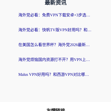
最新资讯
海外党必看：免费VPN下载安卓+3步选对国外到国内加速器，无缝刷国内资源
海外党必看：快帆TV版VPN好用吗？和斧牛手游VPN对比哪个回国效果更好？附电脑翻墙回国实用技巧
在美国怎么看世界杯？海外党2026最新回国加速器指南：从影音到游戏全搞定
海外党烦恼国内资源打不开？用VPN上海节点+这几点，轻松搞定回国加速！
Malus VPN好用吗？和西游VPN对比哪个回国效果更好？海外党亲测后的真实选择