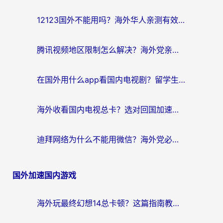
12123国外不能用吗？海外华人亲测有效的回国加速方案来了
腾讯视频地区限制怎么解决？海外党亲测有效的回国加速器选择指南
在国外用什么app看国内电视剧？留学生亲测有效的回国加速方案
海外收看国内电视总卡？选对回国加速器，让你流畅追《狂飙》《长相思》
迪拜网络为什么不能用微信？海外党必看的回国加速解决方案
国外加速国内游戏
海外玩最终幻想14总卡顿？这篇指南教你选对加速器（附非洲美国玩家实测）